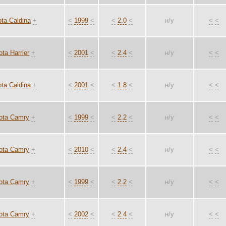
ta Caldina
+
<
1999
<
<
2.0
<
н/у
<
<
ota Harrier
+
<
2001
<
<
2.4
<
н/у
<
<
ta Caldina
+
<
2001
<
<
1.8
<
н/у
<
<
ota Camry
+
<
1999
<
<
2.2
<
н/у
<
<
ota Camry
+
<
2010
<
<
2.4
<
н/у
<
<
ota Camry
+
<
1999
<
<
2.2
<
н/у
<
<
ota Camry
+
<
2002
<
<
2.4
<
н/у
<
<