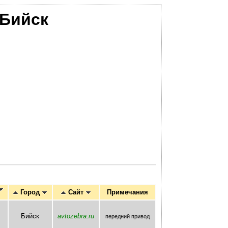
Бийск
Город
Сайт
Примечания
Бийск
avtozebra.ru
передний привод