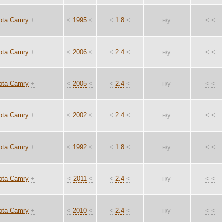
ota Camry
+
<
1995
<
<
1.8
<
н/у
<
<
ota Camry
+
<
2006
<
<
2.4
<
н/у
<
<
ota Camry
+
<
2005
<
<
2.4
<
н/у
<
<
ota Camry
+
<
2002
<
<
2.4
<
н/у
<
<
ota Camry
+
<
1992
<
<
1.8
<
н/у
<
<
ota Camry
+
<
2011
<
<
2.4
<
н/у
<
<
ota Camry
+
<
2010
<
<
2.4
<
н/у
<
<