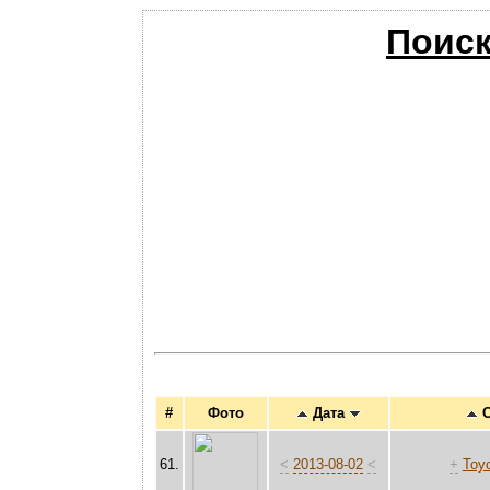
Поиск
#
Фото
Дата
С
61.
<
2013-08-02
<
+
Toyo