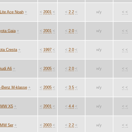
Lite Ace Noah
+
<
2001
<
<
2.2
<
н/у
<
<
yota Gaia
+
<
2001
<
<
2.0
<
н/у
<
<
ota Cresta
+
<
1997
<
<
2.0
<
н/у
<
<
Audi A6
+
<
2005
<
<
2.0
<
н/у
<
<
-Benz M-klasse
+
<
2005
<
<
3.5
<
н/у
<
<
BMW X5
+
<
2001
<
<
4.4
<
н/у
<
<
MW 5er
+
<
2003
<
<
2.2
<
н/у
<
<