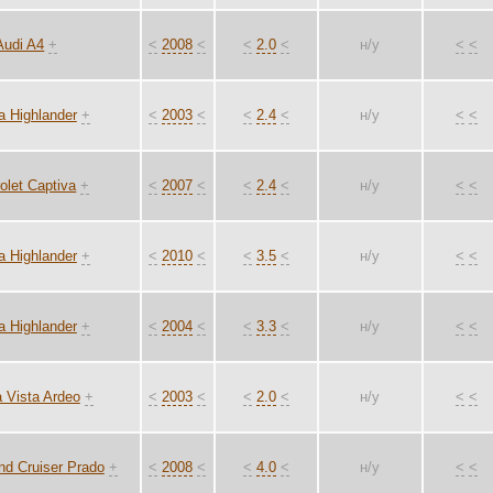
Audi A4
+
<
2008
<
<
2.0
<
н/у
<
<
a Highlander
+
<
2003
<
<
2.4
<
н/у
<
<
olet Captiva
+
<
2007
<
<
2.4
<
н/у
<
<
a Highlander
+
<
2010
<
<
3.5
<
н/у
<
<
a Highlander
+
<
2004
<
<
3.3
<
н/у
<
<
 Vista Ardeo
+
<
2003
<
<
2.0
<
н/у
<
<
nd Cruiser Prado
+
<
2008
<
<
4.0
<
н/у
<
<