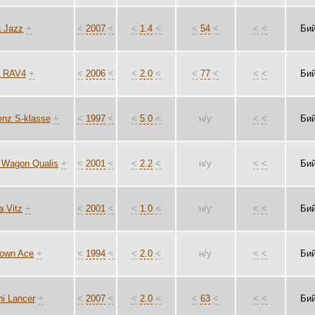
 Jazz
+
<
2007
<
<
1.4
<
<
54
<
<
<
Би
a RAV4
+
<
2006
<
<
2.0
<
<
77
<
<
<
Би
nz S-klasse
+
<
1997
<
<
5.0
<
н/у
<
<
Би
I Wagon Qualis
+
<
2001
<
<
2.2
<
н/у
<
<
Би
a Vitz
+
<
2001
<
<
1.0
<
н/у
<
<
Би
Town Ace
+
<
1994
<
<
2.0
<
н/у
<
<
Би
hi Lancer
+
<
2007
<
<
2.0
<
<
63
<
<
<
Би