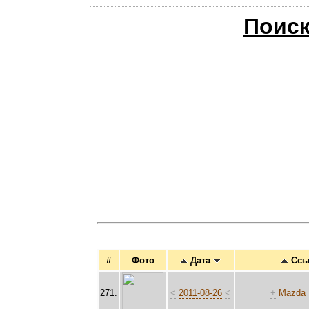
Поиск
#
Фото
Дата
Ссы
271.
<
2011-08-26
<
+
Mazda 