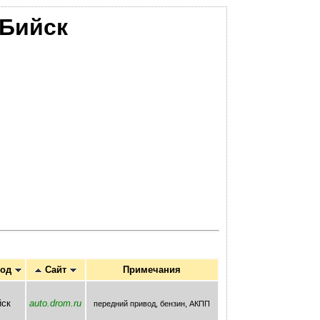
Бийск
род
Сайт
Примечания
йск
auto.drom.ru
передний привод, бензин, AКПП