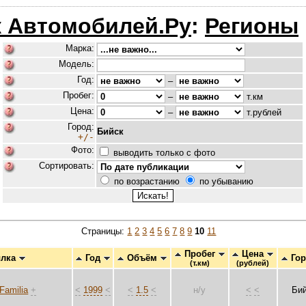
 Автомобилей.Ру
:
Регионы
Марка:
Модель:
Год:
–
Пробег:
–
т.км
Цена:
–
т.рублей
Город:
Бийск
+/-
Фото:
выводить только с фото
Сортировать:
по возрастанию
по убыванию
Страницы:
1
2
3
4
5
6
7
8
9
10
11
Пробег
Цена
лка
Год
Объём
Го
(т.км)
(рублей)
Familia
+
<
1999
<
<
1.5
<
н/у
<
<
Би