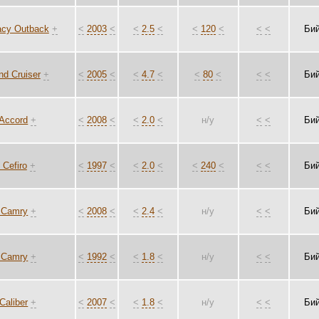
acy Outback
+
<
2003
<
<
2.5
<
<
120
<
<
<
Би
nd Cruiser
+
<
2005
<
<
4.7
<
<
80
<
<
<
Би
Accord
+
<
2008
<
<
2.0
<
н/у
<
<
Би
 Cefiro
+
<
1997
<
<
2.0
<
<
240
<
<
<
Би
 Camry
+
<
2008
<
<
2.4
<
н/у
<
<
Би
 Camry
+
<
1992
<
<
1.8
<
н/у
<
<
Би
Caliber
+
<
2007
<
<
1.8
<
н/у
<
<
Би