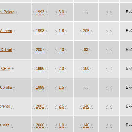
hi Pajero
+
<
1993
<
<
3.0
<
н/у
<
<
Би
 Almera
+
<
1998
<
<
1.6
<
<
205
<
<
<
Би
X-Trail
+
<
2007
<
<
2.0
<
<
83
<
<
<
Би
 CR-V
+
<
1996
<
<
2.0
<
<
180
<
<
<
Би
Corolla
+
<
1999
<
<
1.5
<
н/у
<
<
Би
orento
+
<
2002
<
<
2.5
<
<
146
<
<
<
Би
a Vitz
+
<
2000
<
<
1.0
<
<
140
<
<
<
Би