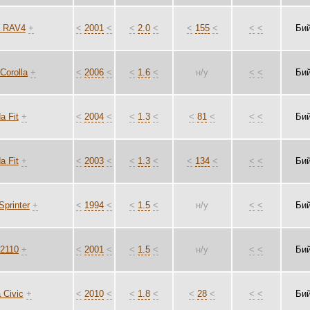
a RAV4
+
<
2001
<
<
2.0
<
<
155
<
<
<
Би
Corolla
+
<
2006
<
<
1.6
<
н/у
<
<
Би
a Fit
+
<
2004
<
<
1.3
<
<
81
<
<
<
Би
a Fit
+
<
2003
<
<
1.3
<
<
134
<
<
<
Би
Sprinter
+
<
1994
<
<
1.5
<
н/у
<
<
Би
2110
+
<
2001
<
<
1.5
<
н/у
<
<
Би
 Civic
+
<
2010
<
<
1.8
<
<
28
<
<
<
Би