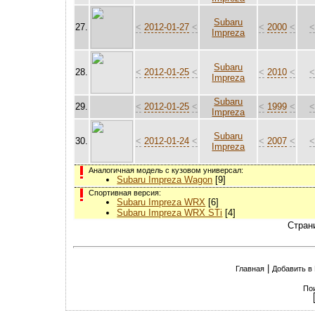
Subaru
27.
<
2012-01-27
<
<
2000
<
Impreza
Subaru
28.
<
2012-01-25
<
<
2010
<
Impreza
Subaru
29.
<
2012-01-25
<
<
1999
<
Impreza
Subaru
30.
<
2012-01-24
<
<
2007
<
Impreza
Аналогичная модель с кузовом универсал:
Subaru Impreza Wagon
[9]
Спортивная версия:
Subaru Impreza WRX
[6]
Subaru Impreza WRX STi
[4]
Стран
|
Главная
Добавить в
По