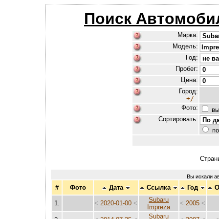
Поиск Автомоби
Марка:
Модель:
Год:
Пробег:
Цена:
Город:
+/-
Фото:
вы
Сортировать:
по
Стран
Вы искали а
#
Фото
Дата
Ссылка
Год
О
Subaru
1.
<
2020-01-00
<
<
2005
<
Impreza
Subaru