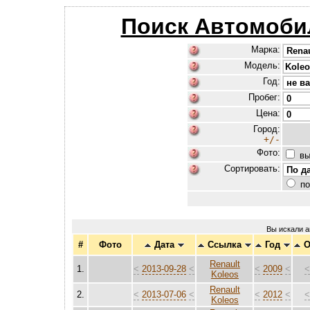
Поиск Автомоби
Марка:
Модель:
Год:
Пробег:
Цена:
Город:
+/-
Фото:
вы
Сортировать:
по
Вы искали 
#
Фото
Дата
Ссылка
Год
О
Renault
1.
<
2013-09-28
<
<
2009
<
Koleos
Renault
2.
<
2013-07-06
<
<
2012
<
Koleos