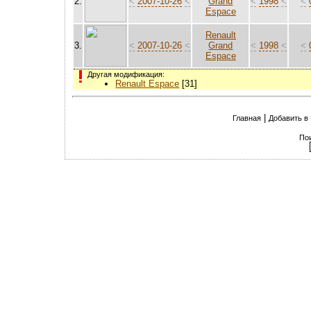
2.
<
2007-10-26
<
Grand
<
1998
<
<
Espace
Renault
3.
<
2007-10-26
<
Grand
<
1998
<
<
Espace
Другая модификация:
Renault Espace
[31]
|
Главная
Добавить в
По