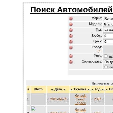
Поиск Автомобилей
Марка:
Модель:
Год:
Пробег:
Цена:
Город:
+/-
Фото:
вы
Сортировать:
по
Вы искали авт
#
Фото
Дата
Ссылка
Год
О
Renault
1.
<
2011-09-27
<
Grand
<
2007
<
Espace
Renault