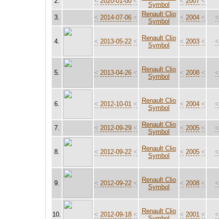
2.
<
2020-01-00
<
<
2007
<
Symbol
Renault Clio
3.
<
2014-07-06
<
<
2004
<
Symbol
Renault Clio
4.
<
2013-05-22
<
<
2003
<
Symbol
Renault Clio
5.
<
2013-04-26
<
<
2008
<
Symbol
Renault Clio
6.
<
2012-10-01
<
<
2004
<
Symbol
Renault Clio
7.
<
2012-09-29
<
<
2005
<
Symbol
Renault Clio
8.
<
2012-09-22
<
<
2005
<
Symbol
Renault Clio
9.
<
2012-09-22
<
<
2008
<
Symbol
Renault Clio
10.
<
2012-09-18
<
<
2001
<
Symbol