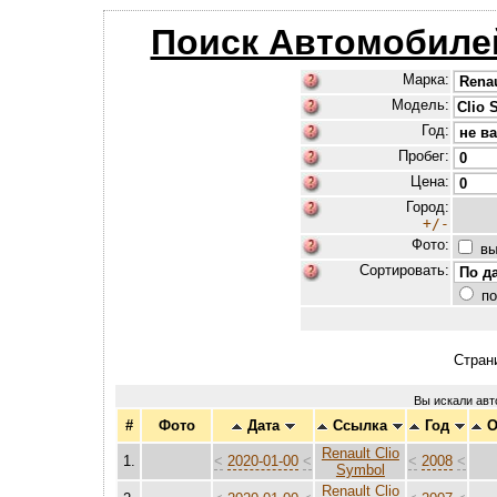
Поиск Автомобиле
Марка:
Модель:
Год:
Пробег:
Цена:
Город:
+/-
Фото:
вы
Сортировать:
по
Стран
Вы искали ав
#
Фото
Дата
Ссылка
Год
О
Renault Clio
1.
<
2020-01-00
<
<
2008
<
Symbol
Renault Clio