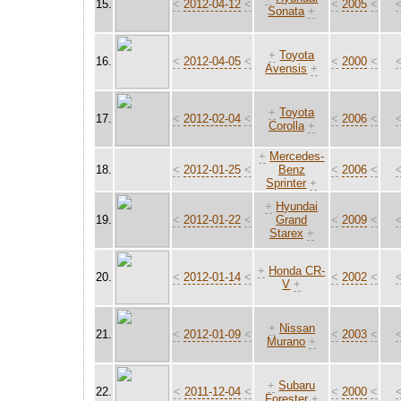
15.
<
2012-04-12
<
<
2005
<
Sonata
+
+
Toyota
16.
<
2012-04-05
<
<
2000
<
Avensis
+
+
Toyota
17.
<
2012-02-04
<
<
2006
<
Corolla
+
+
Mercedes-
18.
<
2012-01-25
<
Benz
<
2006
<
Sprinter
+
+
Hyundai
19.
<
2012-01-22
<
Grand
<
2009
<
Starex
+
+
Honda CR-
20.
<
2012-01-14
<
<
2002
<
V
+
+
Nissan
21.
<
2012-01-09
<
<
2003
<
Murano
+
+
Subaru
22.
<
2011-12-04
<
<
2000
<
Forester
+