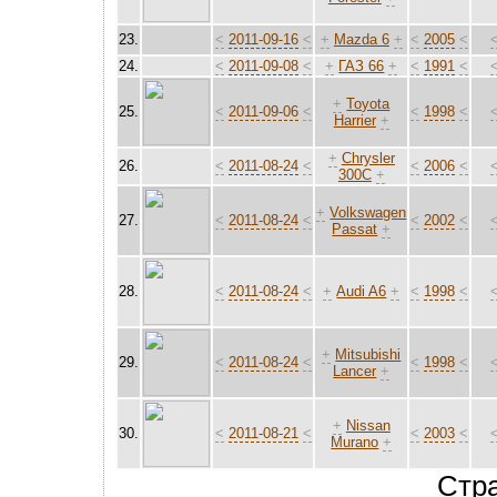
23.
<
2011-09-16
<
+
Mazda 6
+
<
2005
<
24.
<
2011-09-08
<
+
ГАЗ 66
+
<
1991
<
+
Toyota
25.
<
2011-09-06
<
<
1998
<
Harrier
+
+
Chrysler
26.
<
2011-08-24
<
<
2006
<
300C
+
+
Volkswagen
27.
<
2011-08-24
<
<
2002
<
Passat
+
28.
<
2011-08-24
<
+
Audi A6
+
<
1998
<
+
Mitsubishi
29.
<
2011-08-24
<
<
1998
<
Lancer
+
+
Nissan
30.
<
2011-08-21
<
<
2003
<
Murano
+
Стр