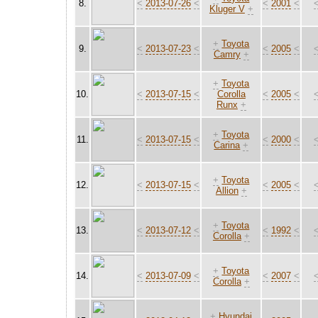
8.
<
2013-07-26
<
<
2001
<
Kluger V
+
+
Toyota
9.
<
2013-07-23
<
<
2005
<
Camry
+
+
Toyota
10.
<
2013-07-15
<
Corolla
<
2005
<
Runx
+
+
Toyota
11.
<
2013-07-15
<
<
2000
<
Carina
+
+
Toyota
12.
<
2013-07-15
<
<
2005
<
Allion
+
+
Toyota
13.
<
2013-07-12
<
<
1992
<
Corolla
+
+
Toyota
14.
<
2013-07-09
<
<
2007
<
Corolla
+
+
Hyundai