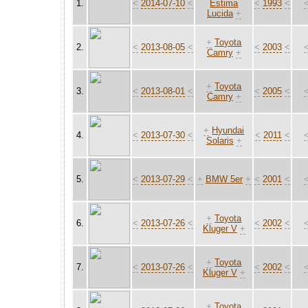
1.
<
2014-07-10
<
Estima
<
1993
<
Lucida
+
+
Toyota
2.
<
2013-08-05
<
<
2003
<
Camry
+
+
Toyota
3.
<
2013-08-01
<
<
2005
<
Camry
+
+
Hyundai
4.
<
2013-07-30
<
<
2011
<
Solaris
+
5.
<
2013-07-29
<
+
BMW 5er
+
<
2001
<
+
Toyota
6.
<
2013-07-26
<
<
2002
<
Kluger V
+
+
Toyota
7.
<
2013-07-26
<
<
2002
<
Kluger V
+
+
Toyota