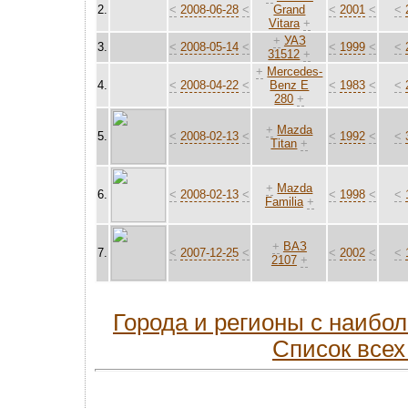
2.
<
2008-06-28
<
Grand
<
2001
<
<
Vitara
+
+
УАЗ
3.
<
2008-05-14
<
<
1999
<
<
31512
+
+
Mercedes-
4.
<
2008-04-22
<
Benz E
<
1983
<
<
280
+
+
Mazda
5.
<
2008-02-13
<
<
1992
<
<
Titan
+
+
Mazda
6.
<
2008-02-13
<
<
1998
<
<
Familia
+
+
ВАЗ
7.
<
2007-12-25
<
<
2002
<
<
2107
+
Города и регионы с наиб
Список всех