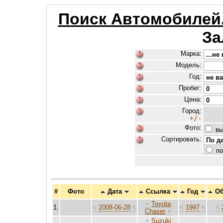
Поиск Автомобилей
За
Марка:
Модель:
Год:
Пробег:
Цена:
Город:
+/-
Фото:
вы
Сортировать:
по
#
Фото
Дата
Ссылка
Год
О
+
Toyota
1.
<
2008-06-28
<
<
1997
<
<
Chaser
+
+
Suzuki