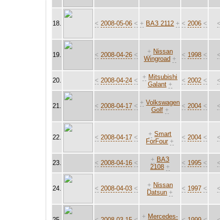
18.
<
2008-05-06
<
+
ВАЗ 2112
+
<
2006
<
+
Nissan
19.
<
2008-04-26
<
<
1998
<
Wingroad
+
+
Mitsubishi
20.
<
2008-04-24
<
<
2002
<
Galant
+
+
Volkswagen
21.
<
2008-04-17
<
<
2004
<
Golf
+
+
Smart
22.
<
2008-04-17
<
<
2004
<
ForFour
+
+
ВАЗ
23.
<
2008-04-16
<
<
1995
<
2108
+
+
Nissan
24.
<
2008-04-03
<
<
1997
<
Datsun
+
+
Mercedes-
25.
<
2008-03-15
<
<
1999
<