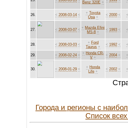
Benz 320E
+
+
Toyota
26.
<
2008-03-14
<
<
2000
<
Opa
+
+
Mazda Efini
27.
<
2008-03-07
<
<
1993
<
MS-8
+
+
Ford
28.
<
2008-03-03
<
<
1992
<
Taurus
+
+
Honda CR-
29.
<
2008-02-24
<
<
2004
<
V
+
+
Honda
30.
<
2008-01-29
<
<
2002
<
Life
+
Стр
Города и регионы с наиб
Список всех