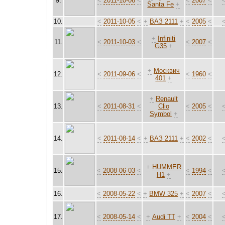
9.
<
2011-10-06
<
<
2007
<
Santa Fe
+
10.
<
2011-10-05
<
+
ВАЗ 2111
+
<
2005
<
+
Infiniti
11.
<
2011-10-03
<
<
2007
<
G35
+
+
Москвич
12.
<
2011-09-06
<
<
1960
<
401
+
+
Renault
13.
<
2011-08-31
<
Clio
<
2005
<
Symbol
+
14.
<
2011-08-14
<
+
ВАЗ 2111
+
<
2002
<
+
HUMMER
15.
<
2008-06-03
<
<
1994
<
H1
+
16.
<
2008-05-22
<
+
BMW 325
+
<
2007
<
17.
<
2008-05-14
<
+
Audi TT
+
<
2004
<