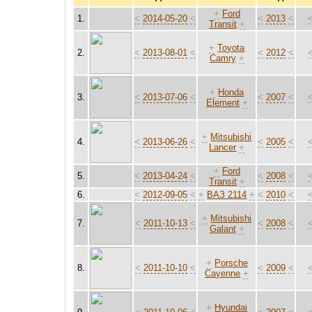
+
Ford
1.
<
2014-05-20
<
<
2013
<
Transit
+
+
Toyota
2.
<
2013-08-01
<
<
2012
<
Camry
+
+
Honda
3.
<
2013-07-06
<
<
2007
<
Element
+
+
Mitsubishi
4.
<
2013-06-26
<
<
2005
<
Lancer
+
+
Ford
5.
<
2013-04-24
<
<
2008
<
Transit
+
6.
<
2012-09-05
<
+
ВАЗ 2114
+
<
2010
<
+
Mitsubishi
7.
<
2011-10-13
<
<
2008
<
Galant
+
+
Porsche
8.
<
2011-10-10
<
<
2009
<
Cayenne
+
+
Hyundai