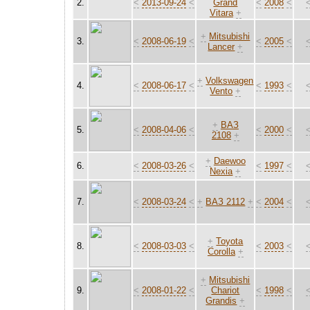
2.
<
2013-09-24
<
Grand
<
2008
<
Vitara
+
+
Mitsubishi
3.
<
2008-06-19
<
<
2005
<
Lancer
+
+
Volkswagen
4.
<
2008-06-17
<
<
1993
<
Vento
+
+
ВАЗ
5.
<
2008-04-06
<
<
2000
<
2108
+
+
Daewoo
6.
<
2008-03-26
<
<
1997
<
Nexia
+
7.
<
2008-03-24
<
+
ВАЗ 2112
+
<
2004
<
+
Toyota
8.
<
2008-03-03
<
<
2003
<
Corolla
+
+
Mitsubishi
9.
<
2008-01-22
<
Chariot
<
1998
<
Grandis
+