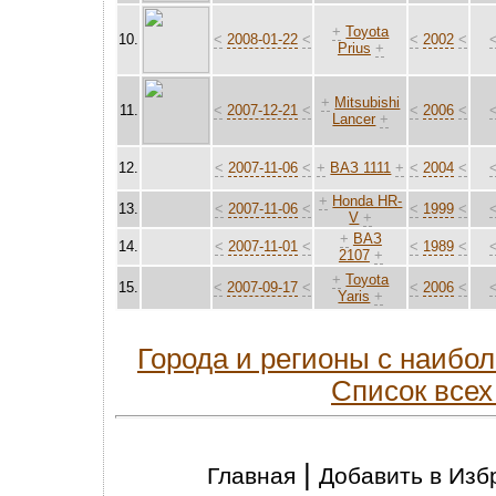
+
Toyota
10.
<
2008-01-22
<
<
2002
<
Prius
+
+
Mitsubishi
11.
<
2007-12-21
<
<
2006
<
Lancer
+
12.
<
2007-11-06
<
+
ВАЗ 1111
+
<
2004
<
+
Honda HR-
13.
<
2007-11-06
<
<
1999
<
V
+
+
ВАЗ
14.
<
2007-11-01
<
<
1989
<
2107
+
+
Toyota
15.
<
2007-09-17
<
<
2006
<
Yaris
+
Города и регионы с наиб
Список всех
|
Главная
Добавить в Изб