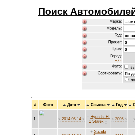
Поиск Автомобилей
Марка:
Модель:
Год:
Пробег:
Цена:
Город:
+/-
Фото:
вы
Сортировать:
по
#
Фото
Дата
Ссылка
Год
О
+
Hyundai H-
1.
<
2014-06-14
<
<
2006
<
1 Starex
+
+
Suzuki