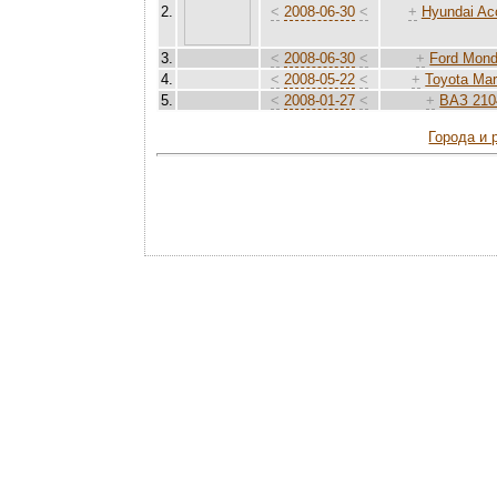
2.
<
2008-06-30
<
+
Hyundai Ac
3.
<
2008-06-30
<
+
Ford Mon
4.
<
2008-05-22
<
+
Toyota Mar
5.
<
2008-01-27
<
+
ВАЗ 210
Города и