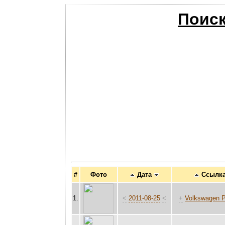
Поиск
#
Фото
Дата
Ссылк
1.
<
2011-08-25
<
+
Volkswagen 