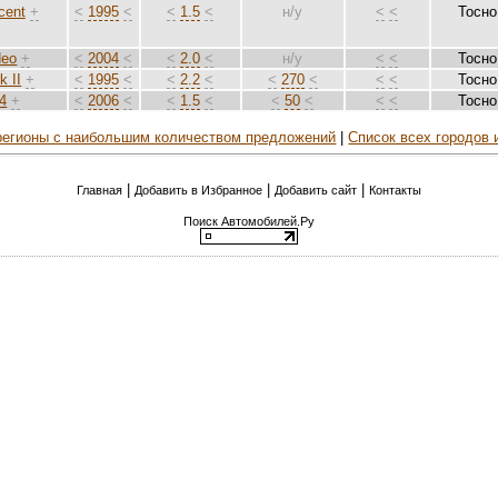
cent
+
<
1995
<
<
1.5
<
н/у
<
<
Тосно
deo
+
<
2004
<
<
2.0
<
н/у
<
<
Тосно
k II
+
<
1995
<
<
2.2
<
<
270
<
<
<
Тосно
4
+
<
2006
<
<
1.5
<
<
50
<
<
<
Тосно
 регионы с наибольшим количеством предложений
|
Список всех городов 
|
|
|
Главная
Добавить в Избранное
Добавить сайт
Контакты
Поиск Автомобилей.Ру