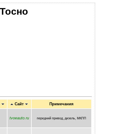
Тосно
д
Сайт
Примечания
tvoeauto.ru
передний привод, дизель, МКПП