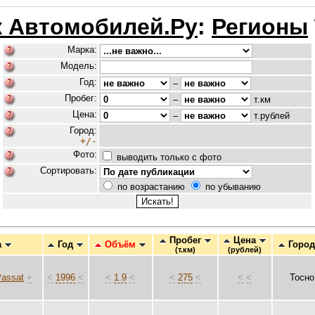
 Автомобилей.Ру
:
Регионы
Марка:
Модель:
Год:
–
Пробег:
–
т.км
Цена:
–
т.рублей
Город:
+/-
Фото:
выводить только с фото
Сортировать:
по возрастанию
по убыванию
Пробег
Цена
а
Год
Объём
Горо
(т.км)
(рублей)
Passat
+
<
1996
<
<
1.9
<
<
275
<
<
<
Тосно