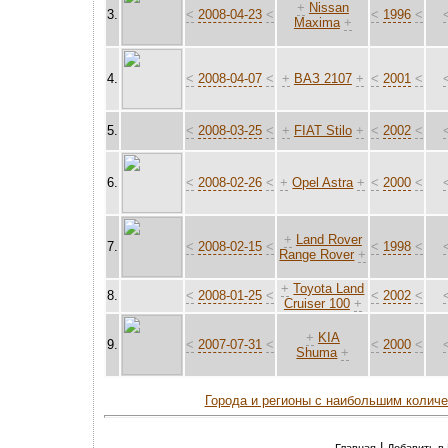
+
Nissan
3.
<
2008-04-23
<
<
1996
<
Maxima
+
4.
<
2008-04-07
<
+
ВАЗ 2107
+
<
2001
<
5.
<
2008-03-25
<
+
FIAT Stilo
+
<
2002
<
6.
<
2008-02-26
<
+
Opel Astra
+
<
2000
<
+
Land Rover
7.
<
2008-02-15
<
<
1998
<
Range Rover
+
+
Toyota Land
8.
<
2008-01-25
<
<
2002
<
Cruiser 100
+
+
KIA
9.
<
2007-07-31
<
<
2000
<
Shuma
+
Города и регионы с наибольшим колич
|
Главная
Добавить в