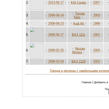
2.
<
2013-06-17
<
+
KIA Cerato
+
<
2007
<
+
Toyota
3.
<
2008-06-24
<
<
2003
<
Yaris
+
4.
<
2008-06-23
<
+
Audi A6
+
<
1999
<
5.
<
2008-06-17
<
+
ВАЗ 1111
+
<
2001
<
+
Nissan
6.
<
2008-02-25
<
<
2002
<
Almera
+
7.
<
2008-02-04
<
+
ВАЗ 2120
+
<
2002
<
Города и регионы с наибольшим колич
|
Главная
Добавить в
По