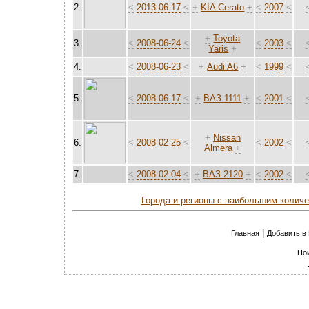
2.
<
2013-06-17
<
+
KIA Cerato
+
<
2007
<
+
Toyota
3.
<
2008-06-24
<
<
2003
<
Yaris
+
4.
<
2008-06-23
<
+
Audi A6
+
<
1999
<
5.
<
2008-06-17
<
+
ВАЗ 1111
+
<
2001
<
+
Nissan
6.
<
2008-02-25
<
<
2002
<
Almera
+
7.
<
2008-02-04
<
+
ВАЗ 2120
+
<
2002
<
Города и регионы с наибольшим колич
|
Главная
Добавить в
По