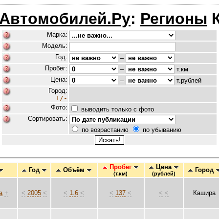
 Автомобилей.Ру
:
Регионы
К
Марка:
Модель:
Год:
–
Пробег:
–
т.км
Цена:
–
т.рублей
Город:
+/-
Фото:
выводить только с фото
Сортировать:
по возрастанию
по убыванию
Пробег
Цена
Год
Объём
Город
(т.км)
(рублей)
a
+
<
2005
<
<
1.6
<
<
137
<
<
<
Кашира