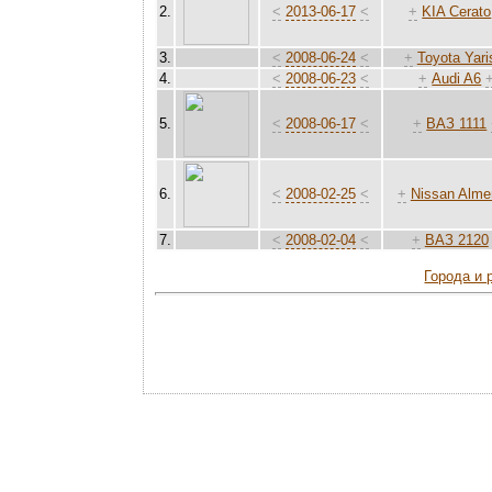
2.
<
2013-06-17
<
+
KIA Cerato
3.
<
2008-06-24
<
+
Toyota Yari
4.
<
2008-06-23
<
+
Audi A6
5.
<
2008-06-17
<
+
ВАЗ 1111
6.
<
2008-02-25
<
+
Nissan Alme
7.
<
2008-02-04
<
+
ВАЗ 2120
Города и