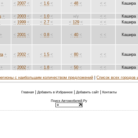
+
<
2007
<
<
1.6
<
<
48
<
<
<
Кашира
s
+
<
2003
<
<
1.0
<
н/у
<
<
Кашира
+
<
1999
<
<
2.7
<
<
129
<
<
<
Кашира
+
<
2001
<
<
0.8
<
<
40
<
<
<
Кашира
ra
+
<
2002
<
<
1.5
<
<
80
<
<
<
Кашира
+
<
2002
<
<
1.8
<
<
50
<
<
<
Кашира
 регионы с наибольшим количеством предложений
|
Список всех городов 
|
|
|
Главная
Добавить в Избранное
Добавить сайт
Контакты
Поиск Автомобилей.Ру