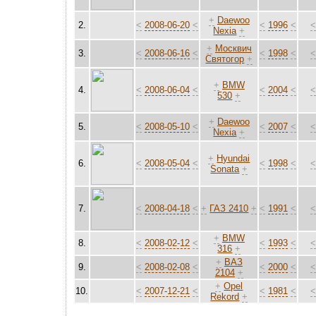
+
Daewoo
2.
<
2008-06-20
<
<
1996
<
Nexia
+
+
Москвич
3.
<
2008-06-16
<
<
1998
<
Святогор
+
+
BMW
4.
<
2008-06-04
<
<
2004
<
530
+
+
Daewoo
5.
<
2008-05-10
<
<
2007
<
Nexia
+
+
Hyundai
6.
<
2008-05-04
<
<
1998
<
Sonata
+
7.
<
2008-04-18
<
+
ГАЗ 2410
+
<
1991
<
+
BMW
8.
<
2008-02-12
<
<
1993
<
316
+
+
ВАЗ
9.
<
2008-02-08
<
<
2000
<
2104
+
+
Opel
10.
<
2007-12-21
<
<
1981
<
Rekord
+