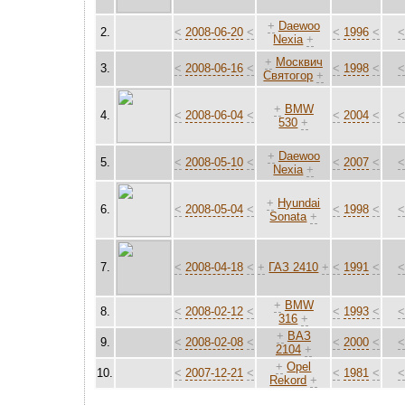
+
Daewoo
2.
<
2008-06-20
<
<
1996
<
Nexia
+
+
Москвич
3.
<
2008-06-16
<
<
1998
<
Святогор
+
+
BMW
4.
<
2008-06-04
<
<
2004
<
530
+
+
Daewoo
5.
<
2008-05-10
<
<
2007
<
Nexia
+
+
Hyundai
6.
<
2008-05-04
<
<
1998
<
Sonata
+
7.
<
2008-04-18
<
+
ГАЗ 2410
+
<
1991
<
+
BMW
8.
<
2008-02-12
<
<
1993
<
316
+
+
ВАЗ
9.
<
2008-02-08
<
<
2000
<
2104
+
+
Opel
10.
<
2007-12-21
<
<
1981
<
Rekord
+