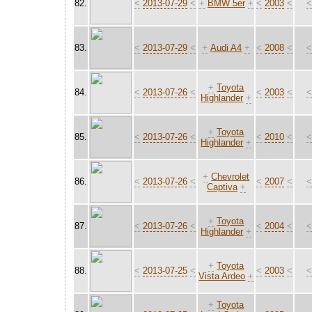
82.
<
2013-07-29
<
+
BMW 5er
+
<
2003
<
83.
<
2013-07-29
<
+
Audi A4
+
<
2008
<
+
Toyota
84.
<
2013-07-26
<
<
2003
<
Highlander
+
+
Toyota
85.
<
2013-07-26
<
<
2010
<
Highlander
+
+
Chevrolet
86.
<
2013-07-26
<
<
2007
<
Captiva
+
+
Toyota
87.
<
2013-07-26
<
<
2004
<
Highlander
+
+
Toyota
88.
<
2013-07-25
<
<
2003
<
Vista Ardeo
+
+
Toyota