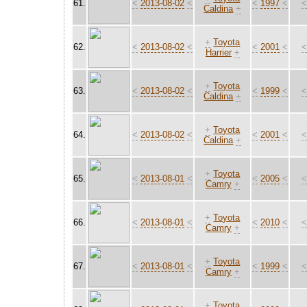
61.
<
2013-08-02
<
<
1997
<
Caldina
+
+
Toyota
62.
<
2013-08-02
<
<
2001
<
Harrier
+
+
Toyota
63.
<
2013-08-02
<
<
1999
<
Caldina
+
+
Toyota
64.
<
2013-08-02
<
<
2001
<
Caldina
+
+
Toyota
65.
<
2013-08-01
<
<
2005
<
Camry
+
+
Toyota
66.
<
2013-08-01
<
<
2010
<
Camry
+
+
Toyota
67.
<
2013-08-01
<
<
1999
<
Camry
+
+
Toyota