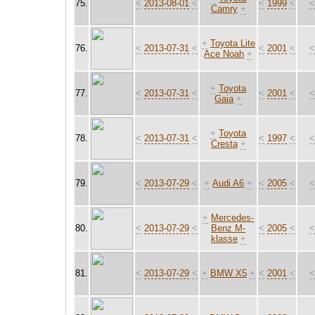
75.
<
2013-08-01
<
<
1999
<
Camry
+
+
Toyota Lite
76.
<
2013-07-31
<
<
2001
<
Ace Noah
+
+
Toyota
77.
<
2013-07-31
<
<
2001
<
Gaia
+
+
Toyota
78.
<
2013-07-31
<
<
1997
<
Cresta
+
79.
<
2013-07-29
<
+
Audi A6
+
<
2005
<
+
Mercedes-
80.
<
2013-07-29
<
Benz M-
<
2005
<
klasse
+
81.
<
2013-07-29
<
+
BMW X5
+
<
2001
<