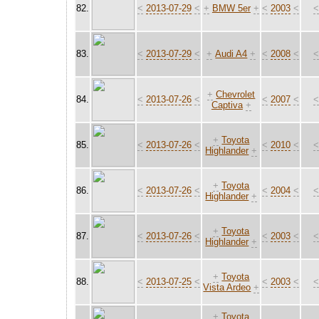
82.
<
2013-07-29
<
+
BMW 5er
+
<
2003
<
83.
<
2013-07-29
<
+
Audi A4
+
<
2008
<
+
Chevrolet
84.
<
2013-07-26
<
<
2007
<
Captiva
+
+
Toyota
85.
<
2013-07-26
<
<
2010
<
Highlander
+
+
Toyota
86.
<
2013-07-26
<
<
2004
<
Highlander
+
+
Toyota
87.
<
2013-07-26
<
<
2003
<
Highlander
+
+
Toyota
88.
<
2013-07-25
<
<
2003
<
Vista Ardeo
+
+
Toyota