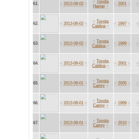
+
Toyota
61.
<
2013-08-02
<
<
2001
<
Harrier
+
+
Toyota
62.
<
2013-08-02
<
<
1997
<
Caldina
+
+
Toyota
63.
<
2013-08-02
<
<
1999
<
Caldina
+
+
Toyota
64.
<
2013-08-02
<
<
2001
<
Caldina
+
+
Toyota
65.
<
2013-08-01
<
<
2005
<
Camry
+
+
Toyota
66.
<
2013-08-01
<
<
1999
<
Camry
+
+
Toyota
67.
<
2013-08-01
<
<
2010
<
Camry
+