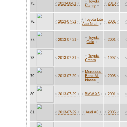
+
Toyota
75.
<
2013-08-01
<
<
2010
<
Camry
+
+
Toyota Lite
76.
<
2013-07-31
<
<
2001
<
Ace Noah
+
+
Toyota
77.
<
2013-07-31
<
<
2001
<
Gaia
+
+
Toyota
78.
<
2013-07-31
<
<
1997
<
Cresta
+
+
Mercedes-
79.
<
2013-07-29
<
Benz M-
<
2005
<
klasse
+
80.
<
2013-07-29
<
+
BMW X5
+
<
2001
<
81.
<
2013-07-29
<
+
Audi A6
+
<
2005
<