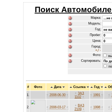
Поиск Автомобиле
Марка:
Модель:
Год:
Пробег:
Цена:
Город:
+/-
Фото:
вы
Сортировать:
по
#
Фото
Дата
Ссылка
Год
О
+
ЗАЗ
1.
<
2008-06-30
<
<
1991
<
<
1102
+
+
ВАЗ
2.
<
2008-03-17
<
<
1998
<
<
2109
+