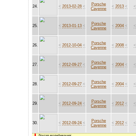
Porsche
24.
<
2013-02-28
<
<
2013
<
Cayenne
Porsche
25.
<
2013-01-13
<
<
2004
<
Cayenne
Porsche
26.
<
2012-10-04
<
<
2008
<
Cayenne
Porsche
27.
<
2012-09-27
<
<
2004
<
Cayenne
Porsche
28.
<
2012-09-27
<
<
2004
<
Cayenne
Porsche
29.
<
2012-09-24
<
<
2012
<
Cayenne
Porsche
30.
<
2012-09-24
<
<
2012
<
Cayenne
Другая модификация: