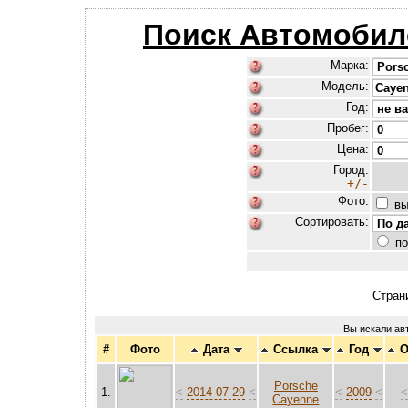
Поиск Автомобил
Марка:
Модель:
Год:
Пробег:
Цена:
Город:
+/-
Фото:
вы
Сортировать:
по
Стран
Вы искали а
#
Фото
Дата
Ссылка
Год
О
Porsche
1.
<
2014-07-29
<
<
2009
<
Cayenne