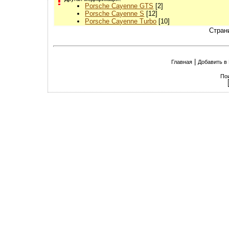
Porsche Cayenne GTS
[2]
Porsche Cayenne S
[12]
Porsche Cayenne Turbo
[10]
Стран
|
Главная
Добавить в
По