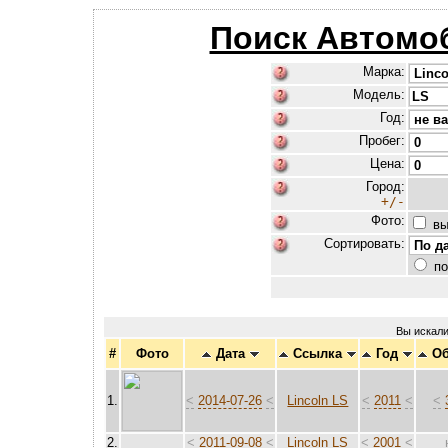
Поиск Автомо
Марка:
Модель:
Год:
Пробег:
Цена:
Город:
+/-
Фото:
вы
Сортировать:
по
Вы искал
#
Фото
Дата
Ссылка
Год
О
1.
<
2014-07-26
<
Lincoln LS
<
2011
<
<
2.
<
2011-09-08
<
Lincoln LS
<
2001
<