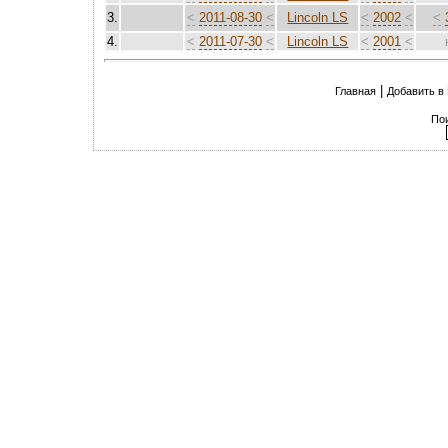
3.
<
2011-08-30
<
Lincoln LS
<
2002
<
<
4.
<
2011-07-30
<
Lincoln LS
<
2001
<
|
Главная
Добавить в
По