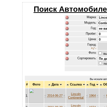
Поиск Автомобиле
Марка:
Модель:
Год:
Пробег:
Цена:
Город:
+/-
Фото:
вы
Сортировать:
по
Вы искали ав
#
Фото
Дата
Ссылка
Год
О
Lincoln
1.
<
2014-06-27
<
<
1964
<
<
Continental
Lincoln