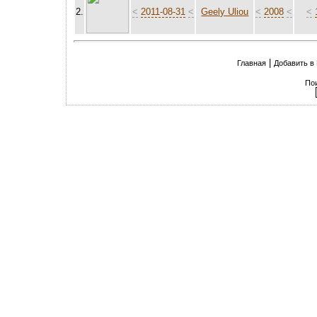
2.
<
2011-08-31
<
Geely Uliou
<
2008
<
<
|
Главная
Добавить в
По