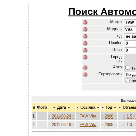
Поиск Автом
Марка:
Модель:
Год:
Пробег:
Цена:
Город:
+/-
Фото:
вы
Сортировать:
по
Вы искал
#
Фото
Дата
Ссылка
Год
Объё
1.
<
2011-08-24
<
FAW Vita
<
2008
<
<
1.5
<
2.
<
2011-08-18
<
FAW Vita
<
2008
<
<
1.3
<