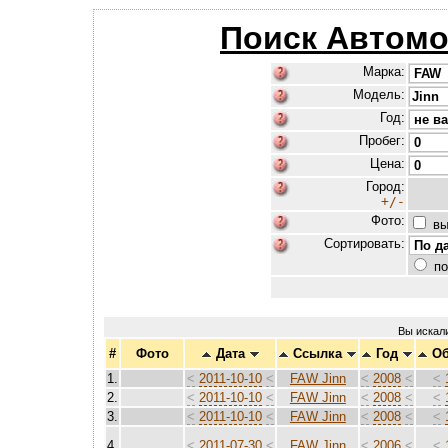
Поиск Автомо
Марка:
Модель:
Год:
Пробег:
Цена:
Город:
+/-
Фото:
вы
Сортировать:
по
Вы искал
#
Фото
Дата
Ссылка
Год
О
1.
<
2011-10-10
<
FAW Jinn
<
2008
<
<
2.
<
2011-10-10
<
FAW Jinn
<
2008
<
<
3.
<
2011-10-10
<
FAW Jinn
<
2008
<
<
4.
<
2011-07-30
<
FAW Jinn
<
2006
<
<