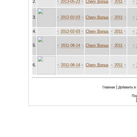
2.
<
2013-05-23
<
Chery Bonus
<
2011
<
<
3.
<
2012-02-03
<
Chery Bonus
<
2011
<
<
4.
<
2012-02-03
<
Chery Bonus
<
2011
<
<
5.
<
2011-08-14
<
Chery Bonus
<
2011
<
<
6.
<
2011-08-14
<
Chery Bonus
<
2011
<
<
|
Главная
Добавить в
По