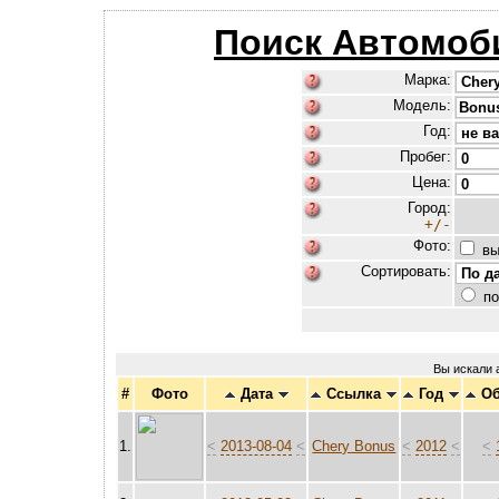
Поиск Автомоб
Марка:
Модель:
Год:
Пробег:
Цена:
Город:
+/-
Фото:
вы
Сортировать:
по
Вы искали
#
Фото
Дата
Ссылка
Год
О
1.
<
2013-08-04
<
Chery Bonus
<
2012
<
<